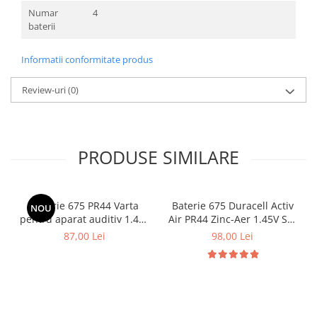
Numar
4
baterii
Informatii conformitate produs
Review-uri
(0)
PRODUSE SIMILARE
Baterie 675 PR44 Varta
Baterie 675 Duracell Activ
NOU
pentru aparat auditiv 1.45V
Air PR44 Zinc-Aer 1.45V Set
cutie 60 buc
60 baterii pentru aparate
87,00 Lei
98,00 Lei
auditive