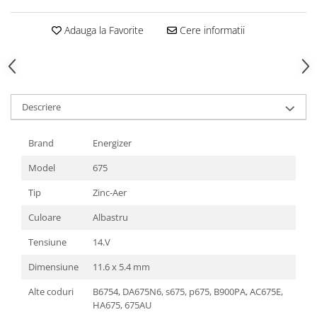
Adauga la Favorite
Cere informatii
Descriere
Brand
Energizer
Model
675
Tip
Zinc-Aer
Culoare
Albastru
Tensiune
14.V
Dimensiune
11.6 x 5.4 mm
Alte coduri
B6754, DA675N6, s675, p675, B900PA, AC675E,
HA675, 675AU