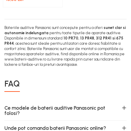
Bateriile auditive Panasonic sunt concepute pentru a oferi
sunet clar si
autonomie indelungata
pentru toate tipurile de aparate auditive.
Disponibile in dimensiuni standard
10 PR70, 13 PR48, 312 PR41 si 675
PR44
, acestea sunt ideale pentru utilizatori care doresc fiabilitate si
confort zilnic. Bateriile Panasonic sunt usor de montat si compatibile cu
majoritatea aparatelor auditive, fiind disponibile online in Romania pe
www.baterii-auditive.ro cu livrare rapida prin curier sau ridicare din
lockere si fanbox-uri la preturi avantajoase.
FAQ
Ce modele de baterii auditive Panasonic pot
folosi?
Unde pot comanda baterii Panasonic online?