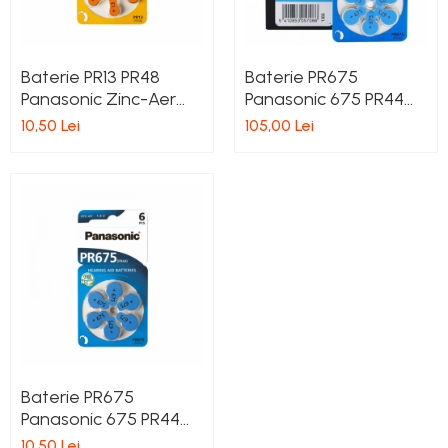
Baterie PR13 PR48
Baterie PR675
Panasonic Zinc-Aer
Panasonic 675 PR44
1.4V set 6 buc.
Zinc-Aer 1.4V cutie 60
10,50 Lei
105,00 Lei
buc
Baterie PR675
Panasonic 675 PR44
Zinc-Aer 1.4V set 6 buc
10,50 Lei