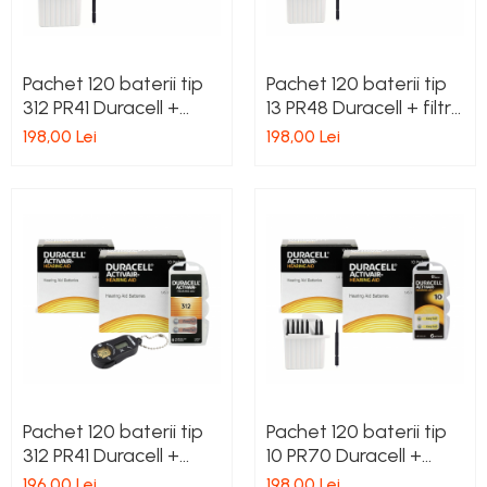
Pachet 120 baterii tip
Pachet 120 baterii tip
312 PR41 Duracell +
13 PR48 Duracell + filtre
filtre cerustop
cerustop
198,00 Lei
198,00 Lei
Pachet 120 baterii tip
Pachet 120 baterii tip
312 PR41 Duracell +
10 PR70 Duracell +
tester baterii
filtre cerustop
196,00 Lei
198,00 Lei