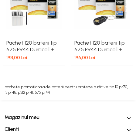
Pachet 120 baterii tip
Pachet 120 baterii tip
675 PR44 Duracell +
675 PR44 Duracell +
filtre cerustop
tester baterii
198,00 Lei
196,00 Lei
pachete promotionala de baterii pentru proteze auditive tip 10 pr70,
13 pr48, p312 pr41, 675 pr44
Magazinul meu
Clienti