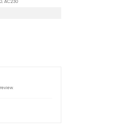
10, AC230
review.