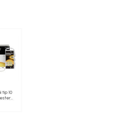
 tip 10
tester