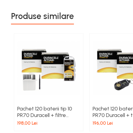
Produse similare
Pachet 120 baterii tip 10
Pachet 120 baterii
PR70 Duracell + filtre
PR70 Duracell + 
cerustop
baterii
198,00 Lei
196,00 Lei