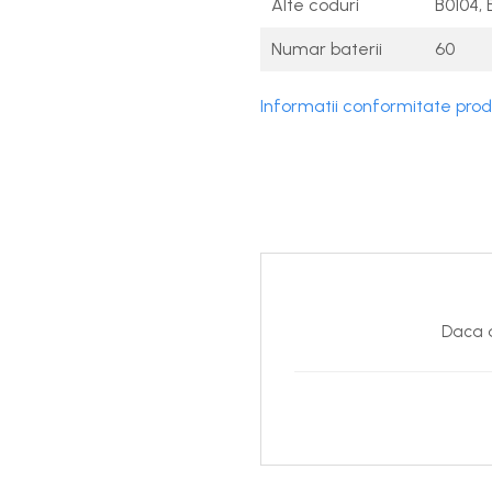
Alte coduri
B0104, 
Numar baterii
60
Informatii conformitate pro
Daca d