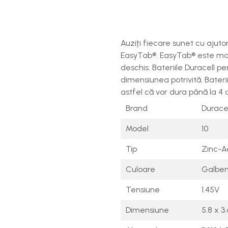
Auziţi fiecare sunet cu ajuto
EasyTab®. EasyTab® este mai l
deschis. Bateriile Duracell p
dimensiunea potrivită. Bater
astfel că vor dura până la 4 
Brand
Duracel
Model
10
Tip
Zinc-A
Culoare
Galbe
Tensiune
1.45V
Dimensiune
5.8 x 