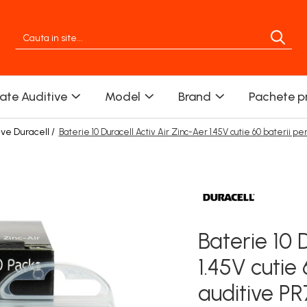
rate Auditive
Model
Brand
Pachete p
ive Duracell /
Baterie 10 Duracell Activ Air Zinc-Aer 1.45V cutie 60 baterii p
Baterie 10 
1.45V cutie
auditive P