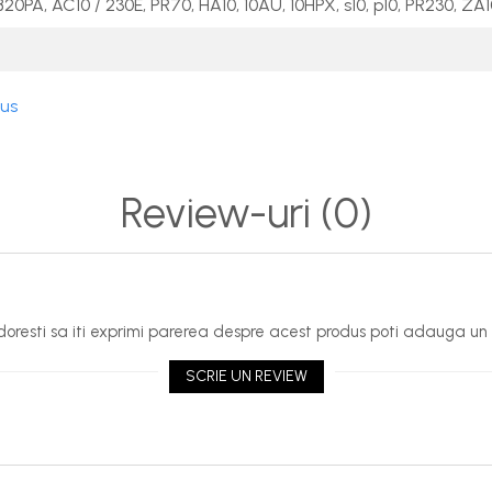
B20PA, AC10 / 230E, PR70, HA10, 10AU, 10HPX, s10, p10, PR230, ZA
dus
Review-uri
(0)
oresti sa iti exprimi parerea despre acest produs poti adauga un 
SCRIE UN REVIEW