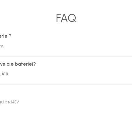
FAQ
riei?
mm.
ive ale bateriei?
, A10
.
jul de 1.45V