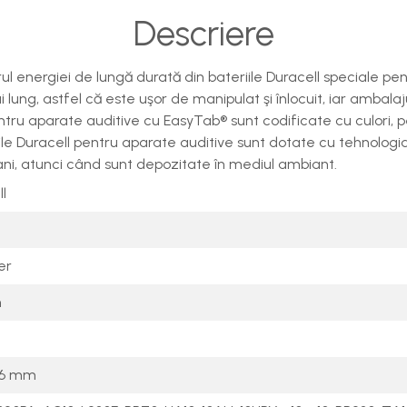
Descriere
rul energiei de lungă durată din bateriile Duracell speciale pe
ung, astfel că este uşor de manipulat şi înlocuit, iar ambalaj
entru aparate auditive cu EasyTab® sunt codificate cu culori, p
iile Duracell pentru aparate auditive sunt dotate cu tehnolog
ani, atunci când sunt depozitate în mediul ambiant.
l
er
n
3.6 mm