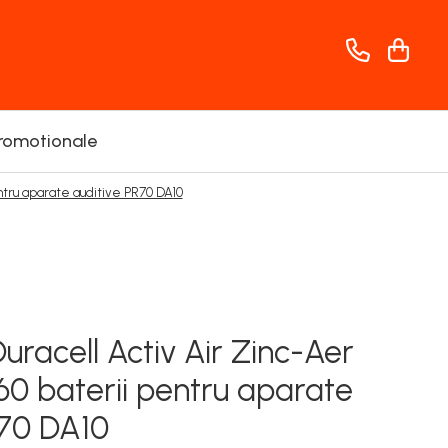
romotionale
entru aparate auditive PR70 DA10
Duracell Activ Air Zinc-Aer
 60 baterii pentru aparate
R70 DA10