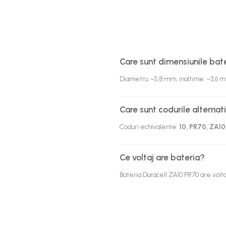
Care sunt dimensiunile bate
Diametru: ~5,8 mm, inaltime: ~3,6 
Care sunt codurile alternat
Coduri echivalente:
10, PR70, ZA10
Ce voltaj are bateria?
Bateria Duracell ZA10 PR70 are volta