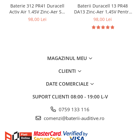
Baterie 312 PR41 Duracell
Baterii Duracell 13 PR48
Activ Air 1.45V Zinc-Aer Set
DA13 Zinc-Aer 1,45V Pentru
60 baterii pentru aparate
Aparate Auditive Set 60 buc
98,00 Lei
98,00 Lei
auditive
MAGAZINUL MEU
CLIENTI
DATE COMERCIALE
SUPORT CLIENTI
08:00 - 19:00 L-V
0759 133 116
comenzi@baterii-auditive.ro