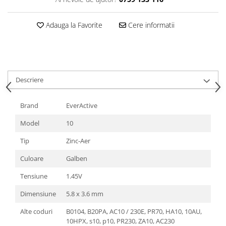
Adauga la Favorite
Cere informatii
Descriere
Brand
EverActive
Model
10
Tip
Zinc-Aer
Culoare
Galben
Tensiune
1.45V
Dimensiune
5.8 x 3.6 mm
Alte coduri
B0104, B20PA, AC10 / 230E, PR70, HA10, 10AU,
10HPX, s10, p10, PR230, ZA10, AC230