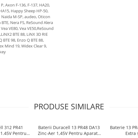
P, Axon F-136, F-137, HA20,
SHA15, Happy Sheep HP-50,
 Naida M-SP, audeo, Oticon
 BTE, Nera FS, ReSound Alera
, Vea VE80, Vea VE50,ReSound
LiNX2 BTE 88, LiNX 3D RIE
Q BTE 98, Enzo Q BTE 88,
x Mind 19, Widex Clear 9,
key
PRODUSE SIMILARE
ell 312 PR41
Baterii Duracell 13 PR48 DA13
Baterie 13 PR
 1.45V Pentru
Zinc-Aer 1,45V Pentru Aparate
Extra 