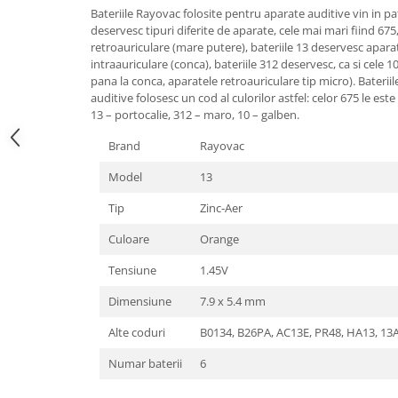
Bateriile Rayovac folosite pentru aparate auditive vin in pat
deservesc tipuri diferite de aparate, cele mai mari fiind 675
retroauriculare (mare putere), bateriile 13 deservesc aparat
intraauriculare (conca), bateriile 312 deservesc, ca si cele 1
pana la conca, aparatele retroauriculare tip micro). Baterii
auditive folosesc un cod al culorilor astfel: celor 675 le est
13 – portocalie, 312 – maro, 10 – galben.
Brand
Rayovac
Model
13
Tip
Zinc-Aer
Culoare
Orange
Tensiune
1.45V
Dimensiune
7.9 x 5.4 mm
Alte coduri
B0134, B26PA, AC13E, PR48, HA13, 13
Numar baterii
6