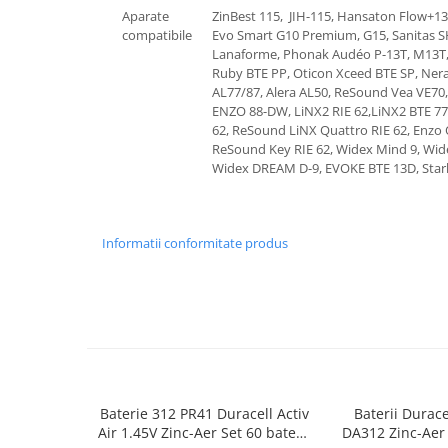
Aparate
ZinBest 115, JIH-115, Hansaton Flow+13 
compatibile
Evo Smart G10 Premium, G15, Sanitas 
Lanaforme, Phonak Audéo P-13T, M13T,
Ruby BTE PP, Oticon Xceed BTE SP, Nera
AL77/87, Alera AL50, ReSound Vea VE70
ENZO 88-DW, LiNX2 RIE 62,LiNX2 BTE 77,
62, ReSound LiNX Quattro RIE 62, Enzo 
ReSound Key RIE 62, Widex Mind 9, Wide
Widex DREAM D-9, EVOKE BTE 13D, Star
Informatii conformitate produs
Baterie 312 PR41 Duracell Activ
Baterii Durac
Air 1.45V Zinc-Aer Set 60 baterii
DA312 Zinc-Aer