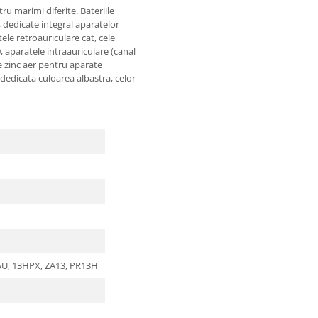
ru marimi diferite. Bateriile
, dedicate integral aparatelor
ele retroauriculare cat, cele
0, aparatele intraauriculare (canal
le zinc aer pentru aparate
e dedicata culoarea albastra, celor
AU, 13HPX, ZA13, PR13H