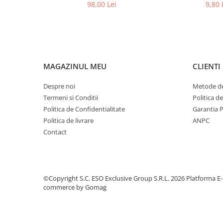
pentru aparate auditive
Aparate Auditive
98,00 Lei
9,80 
MAGAZINUL MEU
CLIENTI
Despre noi
Metode de
Termeni si Conditii
Politica d
Politica de Confidentialitate
Garantia 
Politica de livrare
ANPC
Contact
©Copyright S.C. ESO Exclusive Group S.R.L. 2026
Platforma E-
commerce by Gomag