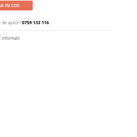
A IN COS
e de ajutor?
0759 133 116
informatii