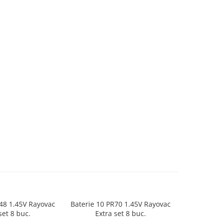
48 1.45V Rayovac
Baterie 10 PR70 1.45V Rayovac
Baterie 1
NOU
set 8 buc.
Extra set 8 buc.
aparat au