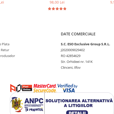
 Set 6 Baterii
Auditive Set 60 buc
Lei
98,00 Lei
9,
DATE COMERCIALE
 Plata
S.C. ESO Exclusive Group S.R.L.
e Retur
J2020009029402
Produselor
RO 42854629
Str. Orhideei nr. 141K
Clinceni, Ilfov