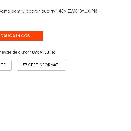
 Varta pentru aparat auditiv 1.45V ZA13 13AUX P13
ADAUGA IN COS
 nevoie de ajutor?
0759 133 116
ITE
CERE INFORMATII