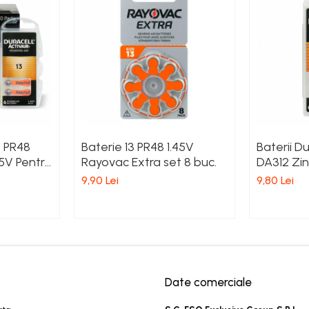
3 PR48
Baterie 13 PR48 1.45V
Baterii Du
45V Pentru
Rayovac Extra set 8 buc.
DA312 Zin
 Set 60
Pentru Ap
9,90 Lei
9,80 Lei
Set 6 Bate
Date comerciale