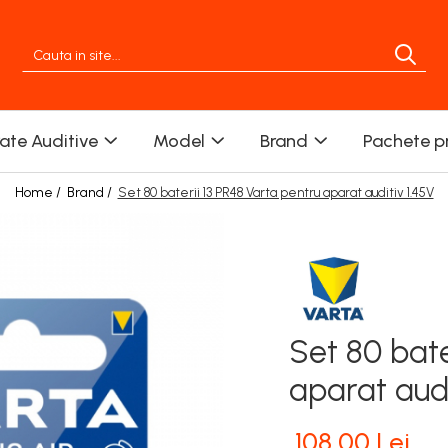
rate Auditive
Model
Brand
Pachete p
Home /
Brand /
Set 80 baterii 13 PR48 Varta pentru aparat auditiv 1.45V
Set 80 bate
aparat audi
108,00 Lei