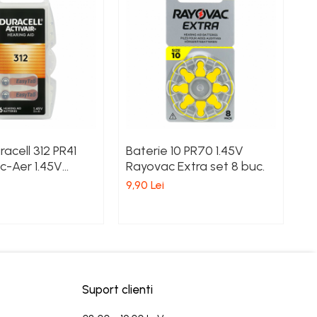
racell 312 PR41
Baterie 10 PR70 1.45V
Ba
c-Aer 1.45V
Rayovac Extra set 8 buc.
Ai
arate Auditive
b
9,90 Lei
98
rii
a
Suport clienti