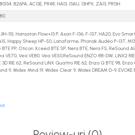
B0134, B26PA, AC13E, PR48, HA13, 13AU, 13HPX, ZA13, PR13H
80
, JIH-115, Hansaton Flow+13 P, Axon F-136, F-137, HA20, Evo Sma
A15, Happy Sheep HP-50, Lanaforme, Phonak Audéo P-13T, M13
 BTE PP, Oticon Xceed BTE SP, Nera BTE, Nera FS, ReSound Al
a VE70, Vea VE80, Vea VE50,ReSound ENZO 88-DW, LiNX2 RIE 
X 3D RIE 62, ReSound LiNX Quattro RIE 62, Enzo Q BTE 98, Enzo
ind 9, Widex Mind 19, Widex Clear 9, Widex DREAM D-9, EVOKE 
dus
Review-uri
(0)