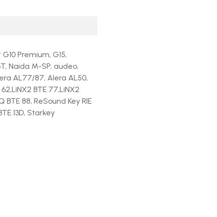
rt G10 Premium, G15,
T, Naida M-SP, audeo,
era AL77/87, Alera AL50,
62,LiNX2 BTE 77,LiNX2
 Q BTE 88, ReSound Key RIE
BTE 13D, Starkey