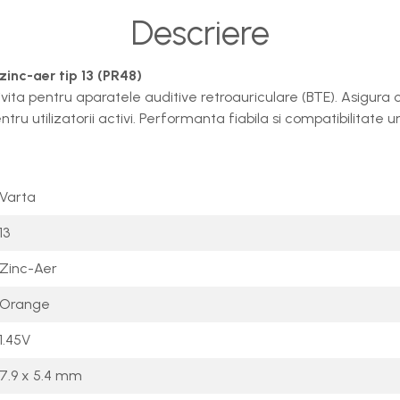
Descriere
zinc-aer tip 13 (PR48)
ita pentru aparatele auditive retroauriculare (BTE). Asigura o 
tru utilizatorii activi. Performanta fiabila si compatibilitate 
Varta
13
Zinc-Aer
Orange
1.45V
7.9 x 5.4 mm