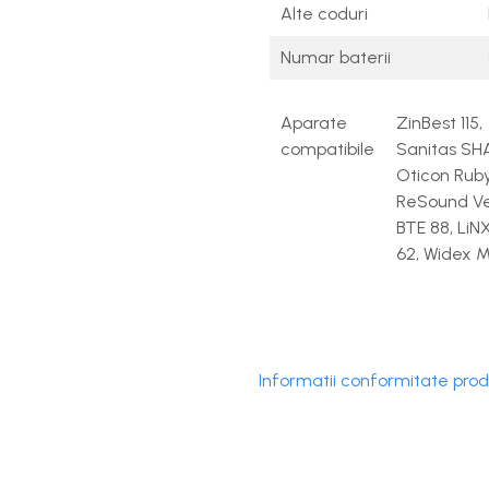
Alte coduri
Numar baterii
Aparate
ZinBest 115
compatibile
Sanitas SH
Oticon Ruby
ReSound Ve
BTE 88, LiN
62, Widex M
Informatii conformitate pro