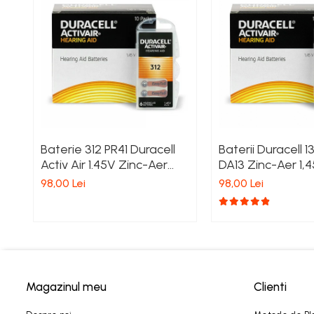
Baterie 312 PR41 Duracell
Baterii Duracell 1
Activ Air 1.45V Zinc-Aer
DA13 Zinc-Aer 1,
Set 60 baterii pentru
Aparate Auditive
98,00 Lei
98,00 Lei
aparate auditive
buc
Magazinul meu
Clienti