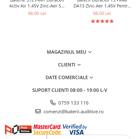
Activ Air 1.45V Zinc-Aer Set
DA13 Zinc-Aer 1,45V Pentru
60 baterii pentru aparate
Aparate Auditive Set 60 buc
98,00 Lei
98,00 Lei
auditive
MAGAZINUL MEU
CLIENTI
DATE COMERCIALE
SUPORT CLIENTI
08:00 - 19:00 L-V
0759 133 116
comenzi@baterii-auditive.ro