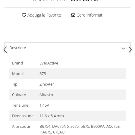
Adauga la Favorite
Cere informatii
Descriere
Brand
EverActive
Model
675
Tip
Zinc-Aer
Culoare
Albastru
Tensiune
1.45V
Dimensiune
11.6 x 5.4 mm
Alte coduri
B6754, DA675N6, s675, p675, B900PA, AC675E,
HA675, 675AU