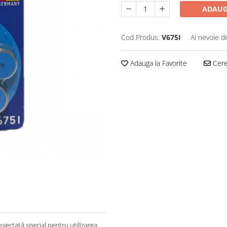
ADAUG
Cod Produs:
V675I
Ai nevoie d
Adauga la Favorite
Cere 
oiectată special pentru utilizarea