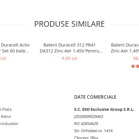
PRODUSE SIMILARE
 Duracell Activ
Baterii Duracell 312 PR41
Baterii Durac
 Set 60 baterii
DA312 Zinc-Aer 1.45V Pentru
Zinc-Aer 1,45
te auditive
Aparate Auditive Set 6 Baterii
Auditive
Lei
9,80 Lei
98
DATE COMERCIALE
 Plata
S.C. ESO Exclusive Group S.R.L.
e Retur
J2020009029402
Produselor
RO 42854629
Str. Orhideei nr. 141K
Clinceni, Ilfov