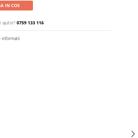
A IN COS
e ajutor?
0759 133 116
informatii