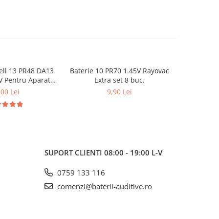
ell 13 PR48 DA13
Baterie 10 PR70 1.45V Rayovac
Baterie 1
V Pentru Aparate
Extra set 8 buc.
Zinc-Aer 1
 Set 60 buc
pentru ap
,00 Lei
9,90 Lei
SUPORT CLIENTI
08:00 - 19:00 L-V
0759 133 116
comenzi@baterii-auditive.ro