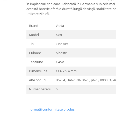
în implanturi cohleare. Fabricată în Germania sub cele mai s
această baterie oferă o durată lungă de viață, stabilitate rid
utilizare zilnică.
Brand
Varta
Model
675I
Tip
Zinc-Aer
Culoare
Albastru
Tensiune
1.45V
Dimensiune
11.6 x 5.4 mm
Alte coduri
B6754, DA675N6, s675, p675, B900PA, A
Numar baterii
6
Informatii conformitate produs