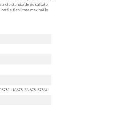
tricte standarde de calitate,
icată și fiabilitate maximă în
C675E, HA675, ZA 675, 675AU