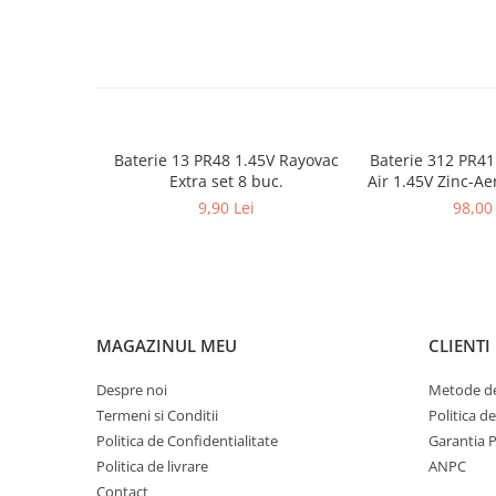
Baterie 13 PR48 1.45V Rayovac
Baterie 312 PR41
Extra set 8 buc.
Air 1.45V Zinc-Aer
pentru apara
9,90 Lei
98,00 
MAGAZINUL MEU
CLIENTI
Despre noi
Metode de
Termeni si Conditii
Politica d
Politica de Confidentialitate
Garantia 
Politica de livrare
ANPC
Contact