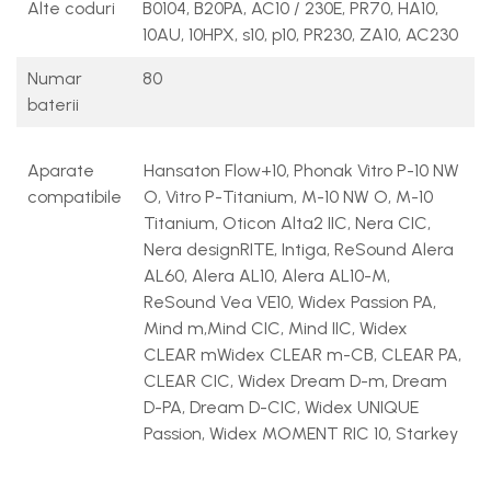
Alte coduri
B0104, B20PA, AC10 / 230E, PR70, HA10,
10AU, 10HPX, s10, p10, PR230, ZA10, AC230
Numar
80
baterii
Aparate
Hansaton Flow+10, Phonak Vitro P-10 NW
compatibile
O, Vitro P-Titanium, M-10 NW O, M-10
Titanium, Oticon Alta2 IIC, Nera CIC,
Nera designRITE, Intiga, ReSound Alera
AL60, Alera AL10, Alera AL10-M,
ReSound Vea VE10, Widex Passion PA,
Mind m,Mind CIC, Mind IIC, Widex
CLEAR mWidex CLEAR m-CB, CLEAR PA,
CLEAR CIC, Widex Dream D-m, Dream
D-PA, Dream D-CIC, Widex UNIQUE
Passion, Widex MOMENT RIC 10, Starkey