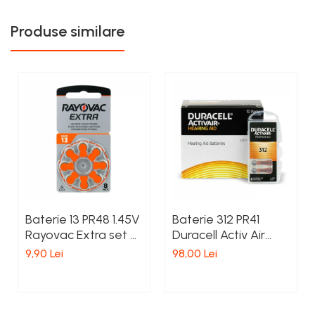
Produse similare
Baterie 13 PR48 1.45V
Baterie 312 PR41
Rayovac Extra set 8
Duracell Activ Air
buc.
1.45V Zinc-Aer Set
9,90 Lei
98,00 Lei
60 baterii pentru
aparate auditive