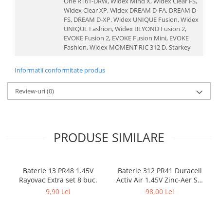
One RT61-DRW, Widex Mind X, Widex Clear FS,
Widex Clear XP, Widex DREAM D-FA, DREAM D-
FS, DREAM D-XP, Widex UNIQUE Fusion, Widex
UNIQUE Fashion, Widex BEYOND Fusion 2,
EVOKE Fusion 2, EVOKE Fusion Mini, EVOKE
Fashion, Widex MOMENT RIC 312 D, Starkey
Informatii conformitate produs
Review-uri
(0)
PRODUSE SIMILARE
Baterie 13 PR48 1.45V
Baterie 312 PR41 Duracell
Rayovac Extra set 8 buc.
Activ Air 1.45V Zinc-Aer Set
60 baterii pentru aparate
9,90 Lei
98,00 Lei
auditive