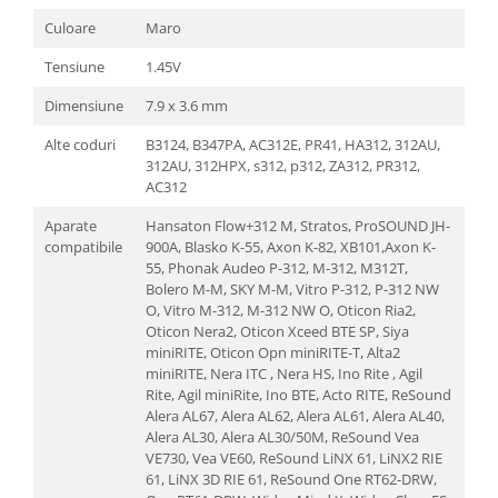
Culoare
Maro
Tensiune
1.45V
Dimensiune
7.9 x 3.6 mm
Alte coduri
B3124, B347PA, AC312E, PR41, HA312, 312AU,
312AU, 312HPX, s312, p312, ZA312, PR312,
AC312
Aparate
Hansaton Flow+312 M, Stratos, ProSOUND JH-
compatibile
900A, Blasko K-55, Axon K-82, XB101,Axon K-
55, Phonak Audeo P-312, M-312, M312T,
Bolero M-M, SKY M-M, Vitro P-312, P-312 NW
O, Vitro M-312, M-312 NW O, Oticon Ria2,
Oticon Nera2, Oticon Xceed BTE SP, Siya
miniRITE, Oticon Opn miniRITE-T, Alta2
miniRITE, Nera ITC , Nera HS, Ino Rite , Agil
Rite, Agil miniRite, Ino BTE, Acto RITE, ReSound
Alera AL67, Alera AL62, Alera AL61, Alera AL40,
Alera AL30, Alera AL30/50M, ReSound Vea
VE730, Vea VE60, ReSound LiNX 61, LiNX2 RIE
61, LiNX 3D RIE 61, ReSound One RT62-DRW,