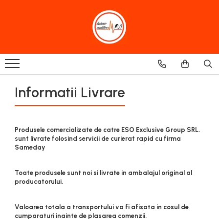
Baterii Aparate Auditive
Model
Brand
Baterie Tip 10 Zinc-Aer
Baterie Auditiva 10 PR70
Baterii Auditive Duracell
Baterie Tip 13 Zinc-Aer
Baterie Auditiva 13 PR48
Baterii Auditive Rayovac
Baterie Tip 312 Zinc-Aer
Baterie Auditiva 312 PR41
Baterii Auditive PowerOne
Informatii Livrare
Baterie Tip 675 Zinc-Aer
Baterii Auditive Panasonic
Baterie Auditiva 675 PR44
Baterie Tip 675 Implant
Baterie auditiva 675 Implant
Baterii Auditive Signia
Baterii Auditive Energizer
Produsele comercializate de catre ESO Exclusive Group SRL.
sunt livrate folosind servicii de curierat rapid cu firma
Baterii Auditive Everactive
Sameday
Baterii Auditive Varta
Toate produsele sunt noi si livrate in ambalajul original al
producatorului.
Valoarea totala a transportului va fi afisata in cosul de
cumparaturi inainte de plasarea comenzii.